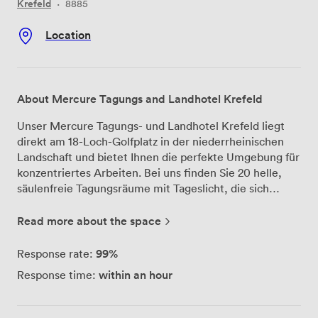
Krefeld
·
8885
Location
About Mercure Tagungs and Landhotel Krefeld
Unser Mercure Tagungs- und Landhotel Krefeld liegt
direkt am 18-Loch-Golfplatz in der niederrheinischen
Landschaft und bietet Ihnen die perfekte Umgebung für
konzentriertes Arbeiten. Bei uns finden Sie 20 helle,
säulenfreie Tagungsräume mit Tageslicht, die sich
flexibel kombinieren lassen – von kleinen Workshop-
Gruppen bis zu Großveranstaltungen mit 300 Personen.
Read more about the space
Besonders stolz sind wir auf unsere "Lern & Denker
werkStadt". Hier arbeiten Ihre Teams an individuell
99%
Response rate:
gruppierbaren Tischen, nutzen die Denkergrube für
within an hour
Response time:
kreative Sessions oder schreiben direkt auf die
beschreibbaren Oberflächen. Alle Räume haben
direkten Zugang zu unserem 13 Hektar großen Park –