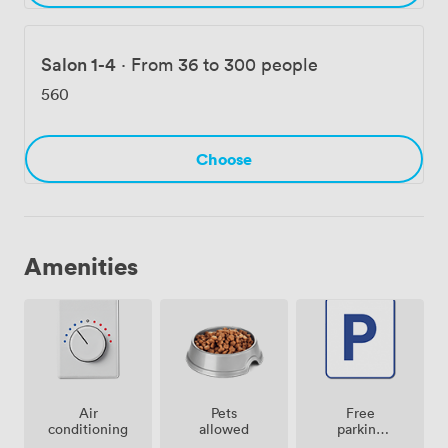
Salon 1-4
·
From 36 to 300 people
560
Choose
Amenities
Air
Pets
Free
conditioning
allowed
parking
on