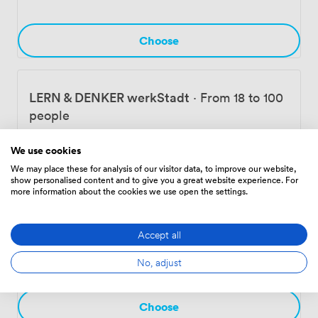
Choose
LERN & DENKER werkStadt
·
From 18 to 100
people
1680
We use cookies
We may place these for analysis of our visitor data, to improve our website,
show personalised content and to give you a great website experience. For
Choose
more information about the cookies we use open the settings.
Accept all
Forum I-III
·
From 30 to 150 people
336
No, adjust
Choose