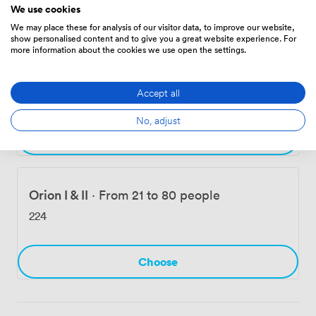
We use cookies
Choose
We may place these for analysis of our visitor data, to improve our website,
show personalised content and to give you a great website experience. For
more information about the cookies we use open the settings.
Consul
·
From 24 to 70 people
Accept all
224
No, adjust
Choose
Orion I & II
·
From 21 to 80 people
224
Choose