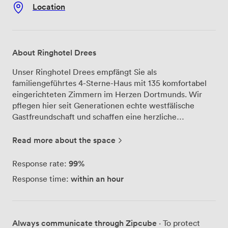
Location
About Ringhotel Drees
Unser Ringhotel Drees empfängt Sie als
familiengeführtes 4-Sterne-Haus mit 135 komfortabel
eingerichteten Zimmern im Herzen Dortmunds. Wir
pflegen hier seit Generationen echte westfälische
Gastfreundschaft und schaffen eine herzliche
Atmosphäre, in der sich unsere Gäste vom ersten
Moment an wohlfühlen. Für Ihre Tagungen und
Read more about the space
Konferenzen bieten wir 13 klimatisierte Räume, die wir
flexibel für 5 bis 120 Personen einrichten. Alle Räume
99%
Response rate:
verfügen über Tageslicht und moderne
within an hour
Response time:
Präsentationstechnik – von der kleinen Besprechung
bis zur großen Konferenz finden wir gemeinsam mit
Ihnen die passende Lösung. Unsere erfahrenen
Mitarbeiter unterstützen Sie bei der Planung und
Always communicate through Zipcube
· To protect