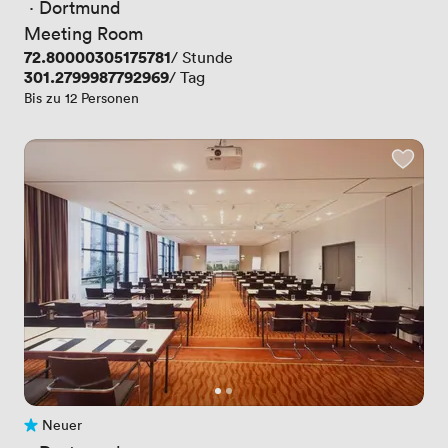
 · 
Dortmund
Meeting Room
Preis
72.80000305175781
/ Stunde
Preis
301.2799987792969
/ Tag
Bis zu 12 Personen
Neuer
Noch keine Bewertungen