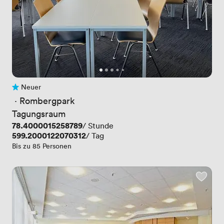
Neuer
Noch keine Bewertungen
 · 
Rombergpark
Tagungsraum
Preis
78.4000015258789
/ Stunde
Preis
599.2000122070312
/ Tag
Bis zu 85 Personen