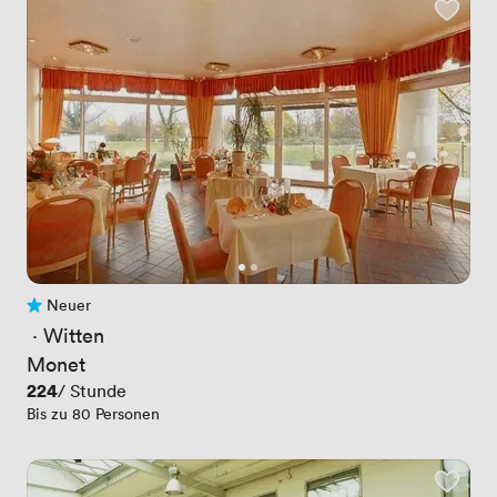
Neuer
Noch keine Bewertungen
 · 
Witten
Monet
Preis
224
/ Stunde
Bis zu 80 Personen