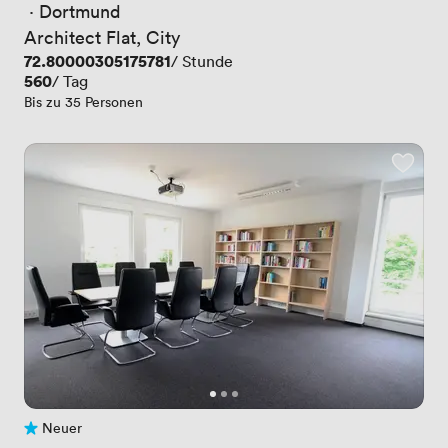
 · 
Dortmund
Architect Flat, City
Preis
72.80000305175781
/ Stunde
Preis
560
/ Tag
Bis zu 35 Personen
Neuer
Noch keine Bewertungen