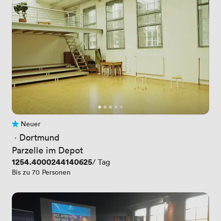
Neuer
Noch keine Bewertungen
 · 
Dortmund
Parzelle im Depot
Preis
1254.4000244140625
/ Tag
Bis zu 70 Personen