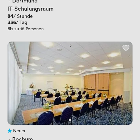
 · 
Dortmund
IT-Schulungsraum
Preis
84
/ Stunde
Preis
336
/ Tag
Bis zu 18 Personen
Neuer
Noch keine Bewertungen
 · 
Bochum