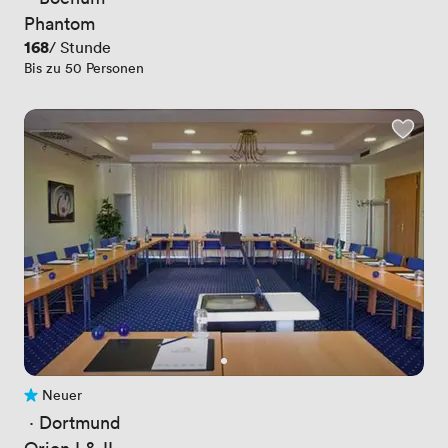
Phantom
Preis
168
/ Stunde
Bis zu 50 Personen
Neuer
Noch keine Bewertungen
 · 
Dortmund
Orion I & II