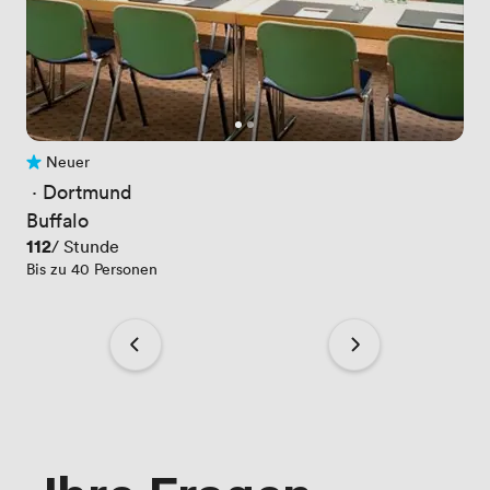
Neuer
Noch keine Bewertungen
 · 
Dortmund
Buffalo
Preis
112
/ Stunde
Bis zu 40 Personen