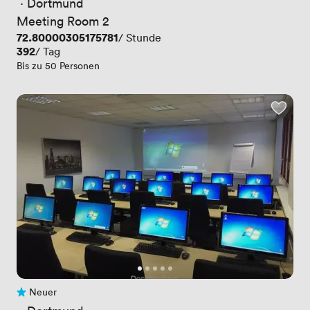
 · 
Dortmund
Meeting Room 2
Preis
72.80000305175781
/ Stunde
Preis
392
/ Tag
Bis zu 50 Personen
Neuer
Noch keine Bewertungen