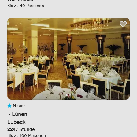
Bis zu 40 Personen
Neuer
Noch keine Bewertungen
 · 
Lünen
Lubeck
Preis
224
/ Stunde
Bis zu 100 Personen