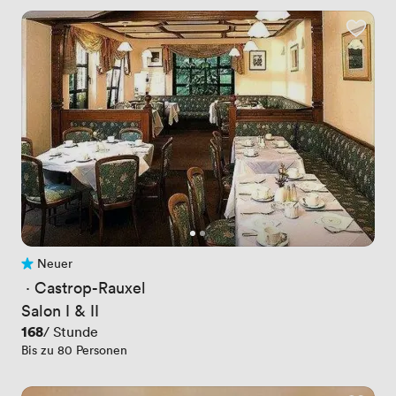
Neuer
Noch keine Bewertungen
 · 
Castrop-Rauxel
Salon I & II
Preis
168
/ Stunde
Bis zu 80 Personen