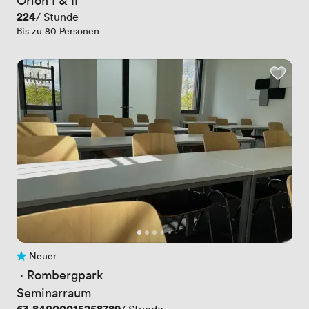
Preis
224
/ Stunde
Bis zu 80 Personen
Neuer
Noch keine Bewertungen
 · 
Rombergpark
Seminarraum