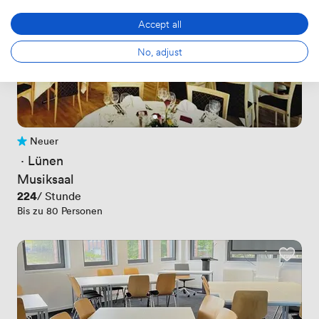
Accept all
No, adjust
Neuer
Noch keine Bewertungen
 · 
Lünen
Musiksaal
Preis
224
/ Stunde
Bis zu 80 Personen