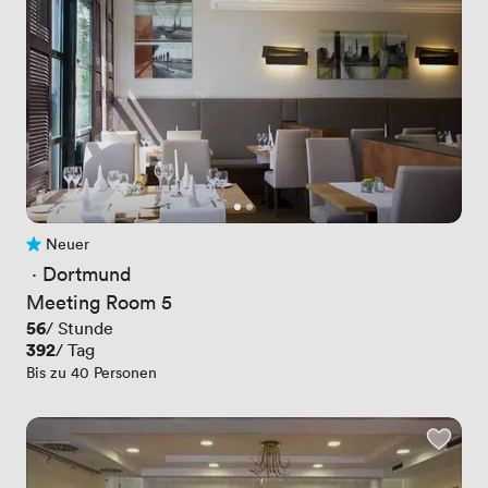
Neuer
Noch keine Bewertungen
 · 
Dortmund
Meeting Room 5
Preis
56
/ Stunde
Preis
392
/ Tag
Bis zu 40 Personen