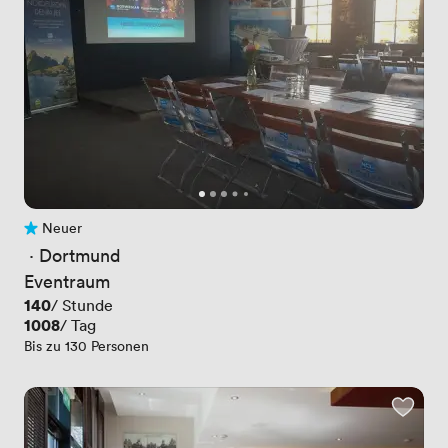
Neuer
Noch keine Bewertungen
 · 
Dortmund
Eventraum
Preis
140
/ Stunde
Preis
1008
/ Tag
Bis zu 130 Personen