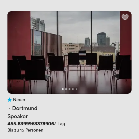
Neuer
Noch keine Bewertungen
 · 
Dortmund
Speaker
Preis
455.8399963378906
/ Tag
Bis zu 15 Personen