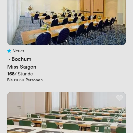
Neuer
Noch keine Bewertungen
 · 
Bochum
Miss Saigon
Preis
168
/ Stunde
Bis zu 50 Personen