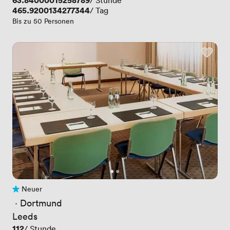
Preis
63.84000015258789
/ Stunde
Preis
465.9200134277344
/ Tag
Bis zu 50 Personen
Neuer
Noch keine Bewertungen
 · 
Dortmund
Leeds
Preis
112
/ Stunde