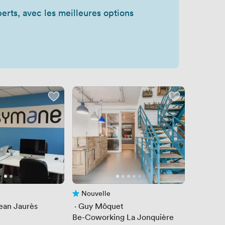
rts, avec les meilleures options
Nouvelle
is
Pas encore d'avis
ean Jaurès
 · 
Guy Môquet
Be-Coworking La Jonquière