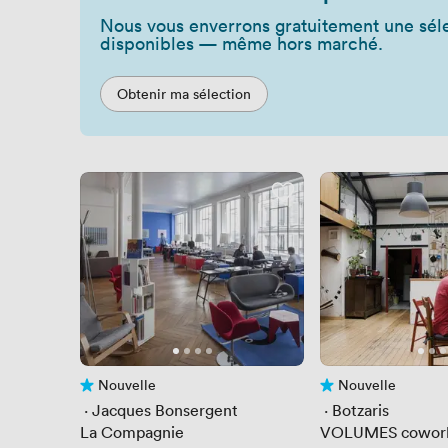
Nous vous enverrons gratuitement une séle
disponibles — même hors marché.
Obtenir ma sélection
Nouvelle
Nouvelle
Pas encore d'avis
Pas encore d'avis
 · 
Jacques Bonsergent
 · 
Botzaris
La Compagnie
VOLUMES cowork