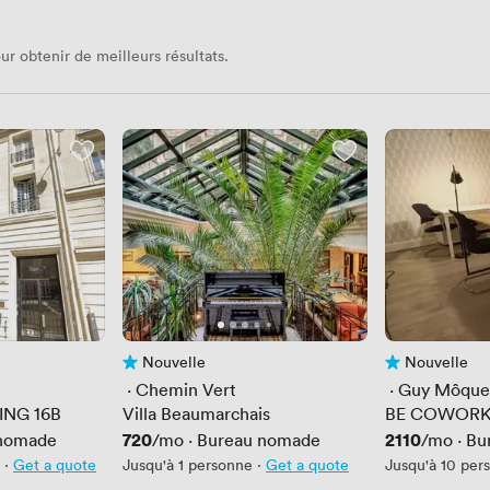
ur obtenir de meilleurs résultats.
Nouvelle
Nouvelle
Pas encore d'avis
Pas encore d'av
 · 
Chemin Vert
 · 
Guy Môque
NG 16B
Villa Beaumarchais
BE COWORK
Prix
720
Prix
2110
nomade
/mo
·
Bureau nomade
/mo
·
Bu
·
Get a quote
Jusqu'à 1 personne
·
Get a quote
Jusqu'à 10 per