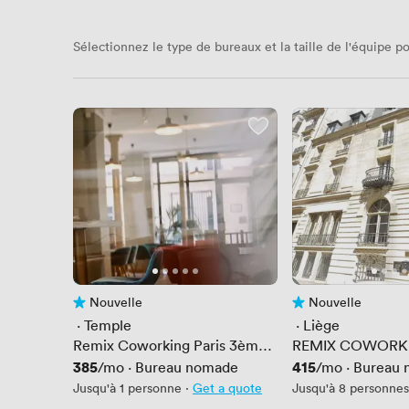
Sélectionnez le type de bureaux et la taille de l'équipe po
Nouvelle
Nouvelle
Pas encore d'avis
Pas encore d'avis
 · 
Temple
 · 
Liège
Remix Coworking Paris 3ème
REMIX COWORKI
(République)
Prix
385
Prix
415
/mo
·
Bureau nomade
/mo
·
Bureau 
Jusqu'à 1 personne
·
Get a quote
Jusqu'à 8 personnes