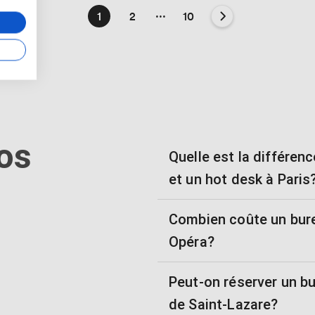
...
1
2
10
os
Quelle est la différenc
et un hot desk à Paris
Combien coûte un burea
Opéra?
Peut-on réserver un b
de Saint-Lazare?