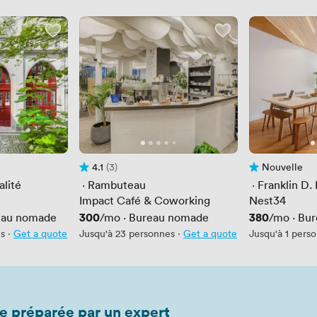
4.1
(3)
Nouvelle
Avis 4.1 sur 5
3 Avis
Pas encore d'av
lité
 · 
Rambuteau
 · 
Franklin D.
Impact Café & Coworking
Nest34
Prix
300
Prix
380
eau nomade
/mo
·
Bureau nomade
/mo
·
Bur
es
·
Get a quote
Jusqu'à 23 personnes
·
Get a quote
Jusqu'à 1 pers
e préparée par un expert