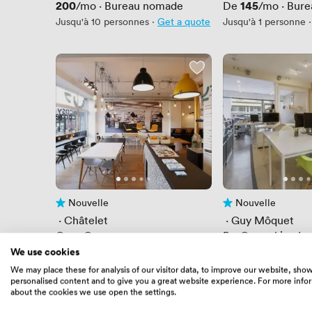
makerspace / foo
Prix
200
Prix
145
/mo
·
Bureau nomade
De
/mo
·
Bure
Jusqu'à 10 personnes
·
Get a quote
Jusqu'à 1 personne
·
Nouvelle
Nouvelle
Pas encore d'avis
Pas encore d'avis
 · 
Châtelet
 · 
Guy Môquet
Cosy Corner
Be-Coworking Les
Prix
600
Prix
480
We use cookies
/mo
·
Bureau nomade
/mo
·
Bureau
Jusqu'à 1 personne
·
Get a quote
Jusqu'à 1 personne
·
We may place these for analysis of our visitor data, to improve our website, sho
personalised content and to give you a great website experience. For more info
about the cookies we use open the settings.