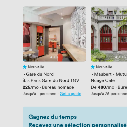
Nouvelle
Nouvelle
Pas encore d'avis
Pas encore d'avis
 · 
Gare du Nord
 · 
Maubert - Mutua
ibis Paris Gare du Nord TGV
Nuage Café
Prix
225
Prix
480
/mo
·
Bureau nomade
De
/mo
·
Bur
Jusqu'à 1 personne
·
Get a quote
Jusqu'à 25 personn
Gagnez du temps
Recevez une sélection personnalisé