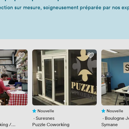
ction sur mesure, soigneusement préparée par nos expe
Nouvelle
Nouvelle
Pas encore d'avis
Pas encore d'av
 · 
Suresnes
 · 
Boulogne J
ing /
Puzzle Coworking
Symane