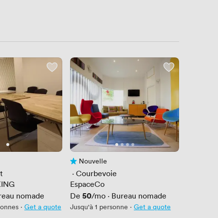
Nouvelle
is
Pas encore d'avis
t
 · 
Courbevoie
ING
EspaceCo
Prix
50
reau nomade
De
/mo
·
Bureau nomade
sonnes
·
Get a quote
Jusqu'à 1 personne
·
Get a quote