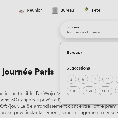
Réunion
Bureau
Fête
Bureaux
Ajouter des bureaux
Bureaux
Suggestions
 journée Paris
2
5
7
14
100
150
200
xpérience flexible. De Wojo Madeleine avec ses 99,9€ 
opose 30+ espaces privés à l'heure. Les hubs ferroviai
€/jour. Le 8e arrondissement concentre l'offre premiu
e bureau privé instantanément, sans engagement mensuel