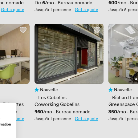
dlab
Prix
6
Prix
600
au nomade
De
/mo
·
Bureau nomade
/mo
·
Bu
Get a quote
Jusqu'à 1 personne
·
Get a quote
Jusqu'à 5 pers
Nouvelle
Nouvelle
Pas encore d'avis
Pas encore d'av
 · 
Les Gobelins
 · 
Richard Len
 Epinettes
Coworking Gobelins
Greenspace 
Prix
960
Prix
350
 nomade
/mo
·
Bureau nomade
/mo
·
Bur
Get a quote
Jusqu'à 1 personne
·
Get a quote
Jusqu'à 1 pers
w
rmation