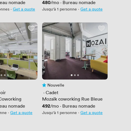
Prix
480
reau nomade
/mo
·
Bureau nomade
onnes
·
Get a quote
Jusqu'à 1 personne
·
Get a quote
Nouvelle
is
Pas encore d'avis
oir
 · 
Cadet
Coworking
Mozaïk coworking Rue Bleue
Prix
492
eau nomade
/mo
·
Bureau nomade
onne
·
Get a quote
Jusqu'à 1 personne
·
Get a quote