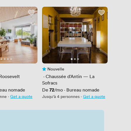
Nouvelle
is
Pas encore d'avis
 Roosevelt
 · 
Chaussée d'Antin — La
Fayette
Sofracs
Prix
72
eau nomade
De
/mo
·
Bureau nomade
onne
·
Get a quote
Jusqu'à 4 personnes
·
Get a quote