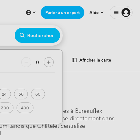
Parler à un expert
Aide
Rechercher
Afficher la carte
0
24
36
60
300
400
la journée pour 2 personnes à Bureauflex
res dominent: MITWIT Office directement dans
m tandis que Châtelet centralise
.