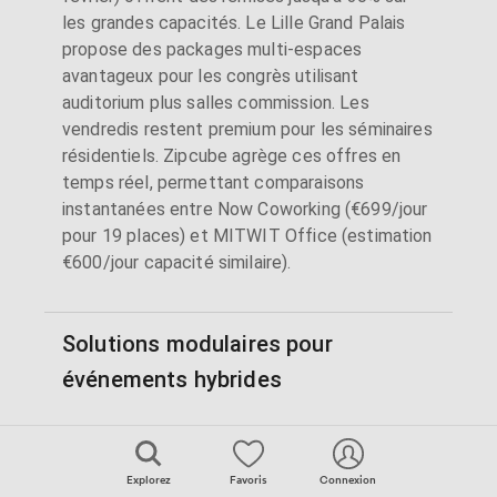
les grandes capacités. Le Lille Grand Palais
propose des packages multi-espaces
avantageux pour les congrès utilisant
auditorium plus salles commission. Les
vendredis restent premium pour les séminaires
résidentiels. Zipcube agrège ces offres en
temps réel, permettant comparaisons
instantanées entre Now Coworking (€699/jour
pour 19 places) et MITWIT Office (estimation
€600/jour capacité similaire).
Solutions modulaires pour
événements hybrides
Le
Nouveau Siècle
(sous réserve travaux
jusqu'en 2026) exemplifie la modularité lilloise:
Explorez
Favoris
Connexion