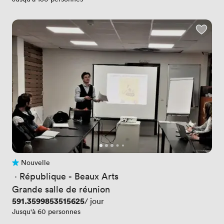
Nouvelle
Pas encore d'avis
 · 
République - Beaux Arts
Grande salle de réunion
Prix
591.3599853515625
/ jour
Jusqu'à 60 personnes