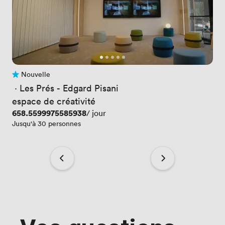
Nouvelle
Pas encore d'avis
 · 
Les Prés - Edgard Pisani
espace de créativité
Prix
658.5599975585938
/ jour
Jusqu'à 30 personnes