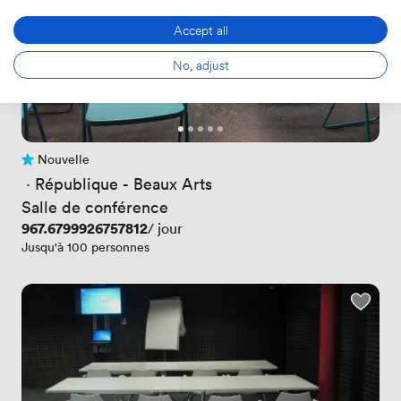
Accept all
No, adjust
Nouvelle
Pas encore d'avis
 · 
République - Beaux Arts
Salle de conférence
Prix
967.6799926757812
/ jour
Jusqu'à 100 personnes