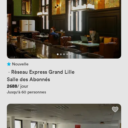
Nouvelle
Pas encore d'avis
 · 
Rèseau Express Grand Lille
Salle des Abonnés
Prix
2688
/ jour
Jusqu'à 60 personnes