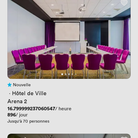
Nouvelle
Pas encore d'avis
 · 
Hôtel de Ville
Arena 2
Prix
16.799999237060547
/ heure
Prix
896
/ jour
Jusqu'à 70 personnes