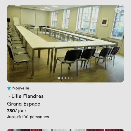
Nouvelle
Pas encore d'avis
 · 
Lille Flandres
Grand Espace
Prix
780
/ jour
Jusqu'à 100 personnes