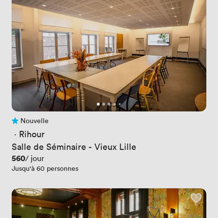
Nouvelle
Pas encore d'avis
 · 
Rihour
Salle de Séminaire - Vieux Lille
Prix
560
/ jour
Jusqu'à 60 personnes