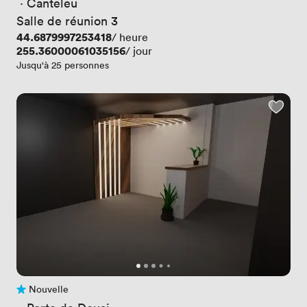
 · 
Canteleu
Salle de réunion 3
Prix
44.6879997253418
/ heure
Prix
255.36000061035156
/ jour
Jusqu'à 25 personnes
Nouvelle
Pas encore d'avis