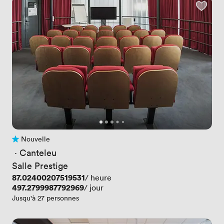
Nouvelle
Pas encore d'avis
 · 
Canteleu
Salle Prestige
Prix
87.02400207519531
/ heure
Prix
497.2799987792969
/ jour
Jusqu'à 27 personnes