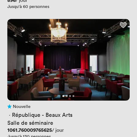
Prix
896
/ jour
Jusqu'à 60 personnes
Nouvelle
Pas encore d'avis
 · 
République - Beaux Arts
Salle de séminaire
Prix
1061.760009765625
/ jour
Jusqu'à 130 personnes