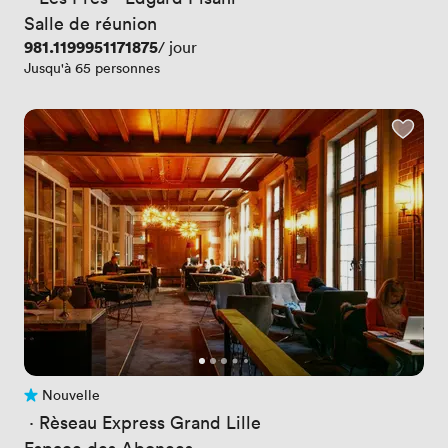
Salle de réunion
Prix
981.1199951171875
/ jour
Jusqu'à 65 personnes
Nouvelle
Pas encore d'avis
 · 
Rèseau Express Grand Lille
Espace des Abonees