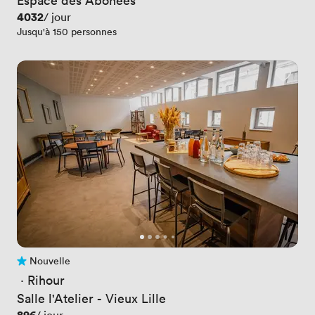
Prix
4032
/ jour
Jusqu'à 150 personnes
Nouvelle
Pas encore d'avis
 · 
Rihour
Salle l'Atelier - Vieux Lille