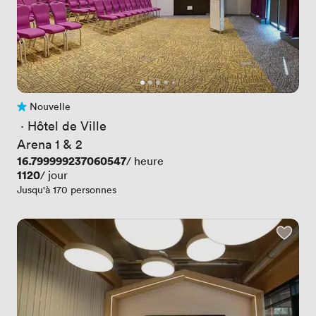
Nouvelle
Pas encore d'avis
 · 
Hôtel de Ville
Arena 1 & 2
Prix
16.799999237060547
/ heure
Prix
1120
/ jour
Jusqu'à 170 personnes