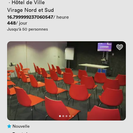
 · 
Hôtel de Ville
Virage Nord et Sud
Prix
16.799999237060547
/ heure
Prix
448
/ jour
Jusqu'à 50 personnes
Nouvelle
Pas encore d'avis