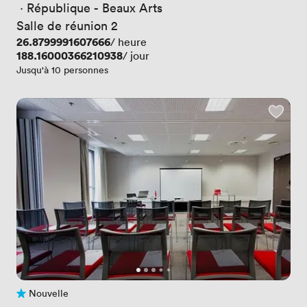
 · 
République - Beaux Arts
Salle de réunion 2
Prix
26.8799991607666
/ heure
Prix
188.16000366210938
/ jour
Jusqu'à 10 personnes
Nouvelle
Pas encore d'avis