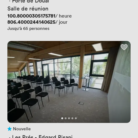
 · 
Porte de Douai
Salle de réunion
Prix
100.80000305175781
/ heure
Prix
806.4000244140625
/ jour
Jusqu'à 65 personnes
Nouvelle
Pas encore d'avis
 · 
Les Prés - Edgard Pisani