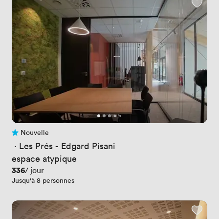
Nouvelle
Pas encore d'avis
 · 
Les Prés - Edgard Pisani
espace atypique
Prix
336
/ jour
Jusqu'à 8 personnes