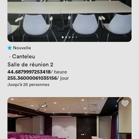
Nouvelle
Pas encore d'avis
 · 
Canteleu
Salle de réunion 2
Prix
44.6879997253418
/ heure
Prix
255.36000061035156
/ jour
Jusqu'à 25 personnes