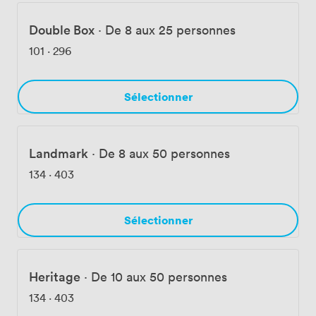
bite at one of several restaurants, or even squeezing in
Double Box
·
De 8 aux 25 personnes
a workout at Park Club Gym. Whether you're planning a
product launch, wedding reception, awards ceremony,
101
·
296
or Christmas party, we handle the logistics while you
focus on your guests. Our experienced events team
coordinates every detail, from room layouts to dietary
Sélectionner
requirements, ensuring your event runs exactly as you
envision it.
Landmark
·
De 8 aux 50 personnes
134
·
403
Sélectionner
Heritage
·
De 10 aux 50 personnes
134
·
403