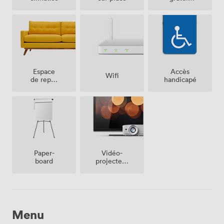
sur place
Espace
Accès
Wifi
de repos
handicapé
(partagé)
Vidéo-
Paper-
projecteur
board
/ écran
Menu