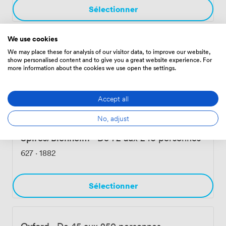
Sélectionner
We use cookies
Spires
·
De 36 aux 140 personnes
We may place these for analysis of our visitor data, to improve our website,
show personalised content and to give you a great website experience. For
358
·
1075
more information about the cookies we use open the settings.
Sélectionner
Accept all
No, adjust
Spires/Blenheim
·
De 72 aux 240 personnes
627
·
1882
Sélectionner
Oxford
·
De 45 aux 250 personnes