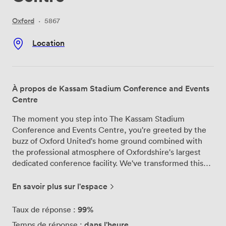
Oxford
·
5867
Location
À propos de Kassam Stadium Conference and Events
Centre
The moment you step into The Kassam Stadium
Conference and Events Centre, you're greeted by the
buzz of Oxford United's home ground combined with
the professional atmosphere of Oxfordshire's largest
dedicated conference facility. We've transformed this
sporting venue just outside Oxford city centre into a
powerhouse for meetings and celebrations, where 38
En savoir plus sur l'espace
different spaces can host everything from board
meetings to grand wedding receptions. Our crown
99%
Taux de réponse :
jewel, the Quadrangle Suite, welcomes up to 600
dans l'heure
Temps de réponse :