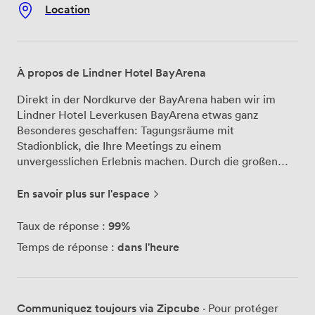
Location
À propos de Lindner Hotel BayArena
Direkt in der Nordkurve der BayArena haben wir im
Lindner Hotel Leverkusen BayArena etwas ganz
Besonderes geschaffen: Tagungsräume mit
Stadionblick, die Ihre Meetings zu einem
unvergesslichen Erlebnis machen. Durch die großen
Fenster blicken Sie während Ihrer Konferenz direkt auf
den heiligen Rasen von Bayer 04 – ein Panorama, das
En savoir plus sur l'espace
Kreativität und neue Ideen förmlich beflügelt. Unsere
acht multifunktionalen Tagungsräume bieten Platz für
99%
Taux de réponse :
bis zu 180 Personen und sind mit modernster
dans l'heure
Temps de réponse :
Präsentationstechnik ausgestattet. Ob Sie eine kleine
Strategiebesprechung mit zehn Kollegen planen oder
eine große Konferenz organisieren – wir passen die
Räume flexibel an Ihre Bedürfnisse an. Die technische
Communiquez toujours via Zipcube
· Pour protéger