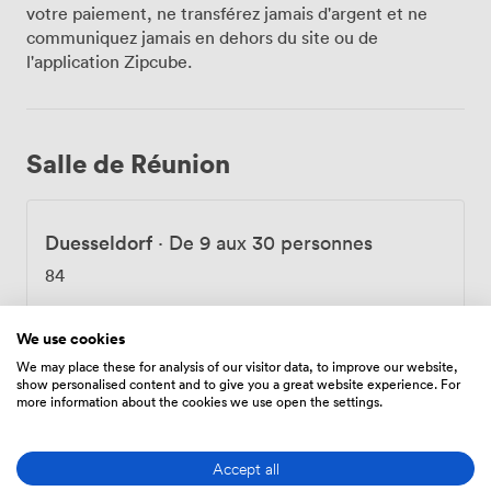
Ausstattung umfasst alles, was Sie für professionelle
votre paiement, ne transférez jamais d'argent et ne
Präsentationen benötigen, während das Tageslicht
communiquez jamais en dehors du site ou de
durch die Stadion-Panoramafenster für eine
l'application Zipcube.
angenehme Arbeitsatmosphäre sorgt. Nach intensiven
Arbeitssessions können sich Ihre Teilnehmer in unserem
Restaurant "Winners' Place" stärken, wo unser
Küchenteam frische, saisonale Gerichte serviert. Die
Salle de Réunion
sportlich-elegante Atmosphäre des Restaurants
spiegelt dabei perfekt den besonderen Charakter
unseres Hauses wider. Für mehrtägige Veranstaltungen
Duesseldorf
·
De 9 aux 30 personnes
stehen unseren Gästen 103 moderne Zimmer und
Suiten zur Verfügung. Jedes Zimmer verfügt über
84
WLAN, Klimaanlage und Minibar – alles, was
Geschäftsreisende für einen produktiven Aufenthalt
benötigen. Nach Feierabend lädt unser Fitnessraum
We use cookies
Sélectionner
zum Trainieren ein, während Sauna und Dampfbad für
We may place these for analysis of our visitor data, to improve our website,
show personalised content and to give you a great website experience. For
die nötige Entspannung sorgen. Die Anbindung ist
more information about the cookies we use open the settings.
ideal: Mit öffentlichen Verkehrsmitteln erreichen Sie
Duesseldorf/Wuppertal
·
De 18 aux 60
Köln in etwa 30 Minuten, und auch die Autobahnen
nach Düsseldorf sind schnell erreichbar. So verbinden
personnes
Accept all
wir bei Ihren Meetings sportliche Inspiration mit