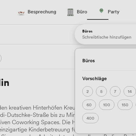
Besprechung
Büro
Party
Büros
Schreibtische hinzufügen
Büros
Vorschläge
in
2
5
7
14
60
100
150
 den kreativen Hinterhöfen Kreuzbergs und den gläser
udi-Dutschke-Straße bis zu Mindspace's dramatischem
400
tiven Coworking Spaces. Die Hauptstadt bietet dabei a
einzigartige Kinderbetreuung für arbeitende Eltern und