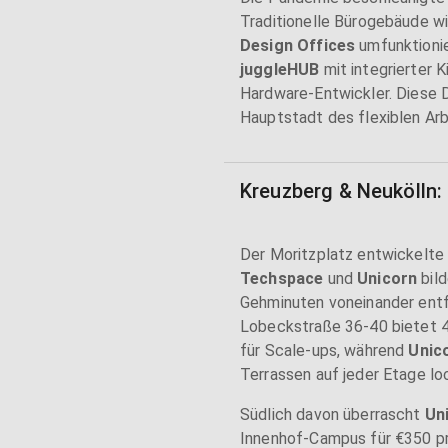
Traditionelle Bürogebäude wi
Design Offices
umfunktionie
juggleHUB
mit integrierter 
Hardware-Entwickler. Diese D
Hauptstadt des flexiblen Arb
Kreuzberg & Neukölln:
Der Moritzplatz entwickelte
Techspace
und
Unicorn
bild
Gehminuten voneinander ent
Lobeckstraße 36-40 bietet 4
für Scale-ups, während
Unic
Terrassen auf jeder Etage lo
Südlich davon überrascht
Uni
Innenhof-Campus für €350 pr