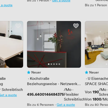
Bis zu 1 Person
·
Get a quote
 a quote
Bis zu 1 Person
Neuer
Neuer
Noch keine Bewertungen
Noch keine Be
raße
 · 
Kochstraße
 · 
U Eisenache
ng
Beziehungsweise - Netzwerk
SPACE SHAC
für Kommunikation und
r Schreibtisch
/Mo
·
/Mo
Preis
190
Von
Entwicklung
Preis
495.6400146484375
Flexibler
Schre
Get a quote
Preis
1800
Schreibtisch
Von
/M
Bis zu 6 Personen
·
Get a quote
Bis zu 80 Pers