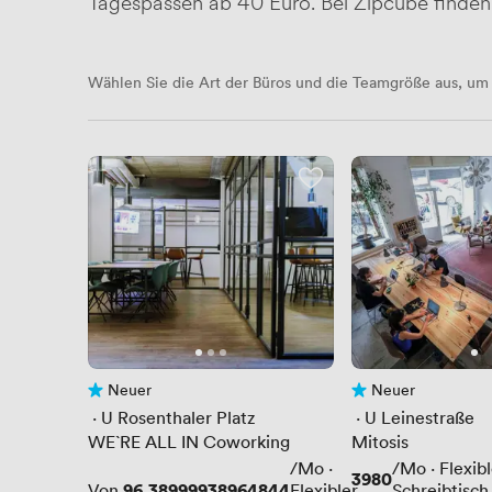
Tagespässen ab 40 Euro. Bei Zipcube finden 
Wählen Sie die Art der Büros und die Teamgröße aus, um 
Neuer
Neuer
Noch keine Bewertungen
Noch keine Bewert
 · 
U Rosenthaler Platz
 · 
U Leinestraße
WE`RE ALL IN Coworking
Mitosis
/Mo
·
/Mo
·
Flexib
Preis
3980
Preis
96.38999938964844
Von
Flexibler
Schreibtisch