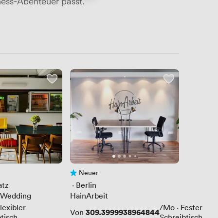
ness-Abenteuer passt.
Neuer
wertungen
Noch keine Bewertungen
atz
 · 
Berlin
 Wedding
HainArbeit
lexibler
/Mo
·
Fester
Preis
309.3999938964844
Von
tisch
Schreibtisch