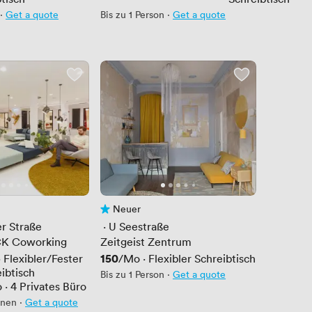
·
Get a quote
Bis zu 1 Person
·
Get a quote
Neuer
wertungen
Noch keine Bewertungen
r Straße
 · 
U Seestraße
K Coworking
Zeitgeist Zentrum
Preis
150
·
Flexibler/Fester
/Mo
·
Flexibler Schreibtisch
ibtisch
Bis zu 1 Person
·
Get a quote
o
·
4
Privates Büro
onen
·
Get a quote