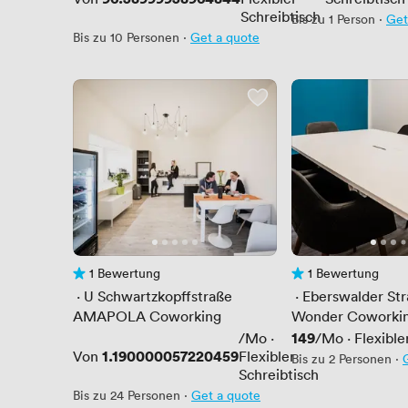
Schreibtisch
Bis zu 1 Person
·
Get
Bis zu 10 Personen
·
Get a quote
1 Bewertung
1 Bewertung
1 Bewertung
1 Bewertung
 · 
U Schwartzkopffstraße
 · 
Eberswalder St
AMAPOLA Coworking
Wonder Coworki
Preis
149
/Mo
·
/Mo
·
Flexible
Preis
1.190000057220459
Von
Flexibler
Bis zu 2 Personen
·
Schreibtisch
Bis zu 24 Personen
·
Get a quote