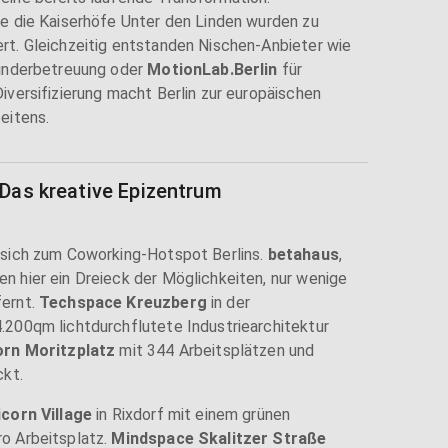
e die Kaiserhöfe Unter den Linden wurden zu
rt. Gleichzeitig entstanden Nischen-Anbieter wie
Kinderbetreuung oder
MotionLab.Berlin
für
iversifizierung macht Berlin zur europäischen
eitens.
 Das kreative Epizentrum
 sich zum Coworking-Hotspot Berlins.
betahaus
,
en hier ein Dreieck der Möglichkeiten, nur wenige
fernt.
Techspace Kreuzberg
in der
.200qm lichtdurchflutete Industriearchitektur
orn Moritzplatz
mit 344 Arbeitsplätzen und
ckt.
corn Village
in Rixdorf mit einem grünen
o Arbeitsplatz.
Mindspace Skalitzer Straße