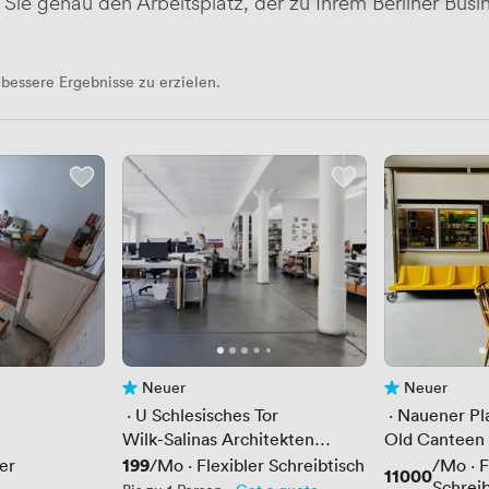
Sie genau den Arbeitsplatz, der zu Ihrem Berliner Busi
bessere Ergebnisse zu erzielen.
Neuer
Neuer
ungen
Noch keine Bewertungen
Noch keine Be
 · 
U Schlesisches Tor
 · 
Nauener Pl
Wilk-Salinas Architekten
Old Canteen
GmbH
Preis
199
ler
/Mo
·
Flexibler Schreibtisch
/Mo
·
F
Preis
11000
Schreib