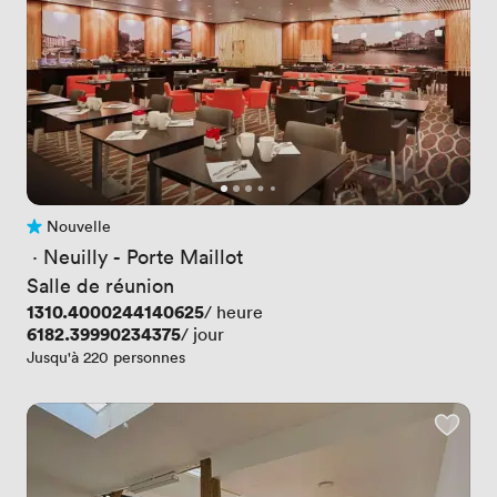
Nouvelle
Pas encore d'avis
 · 
Neuilly - Porte Maillot
Salle de réunion
Prix
1310.4000244140625
/ heure
Prix
6182.39990234375
/ jour
Jusqu'à 220 personnes