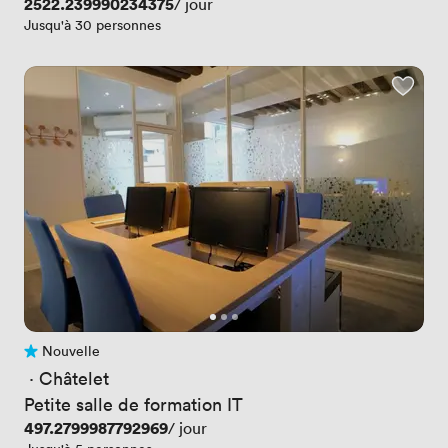
Prix
2522.239990234375
/ jour
Jusqu'à 30 personnes
Nouvelle
Pas encore d'avis
 · 
Châtelet
Petite salle de formation IT
Prix
497.2799987792969
/ jour