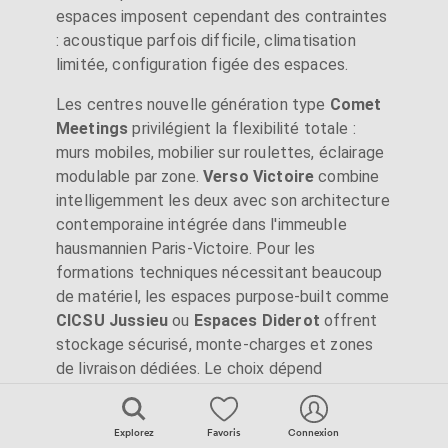
espaces imposent cependant des contraintes
: acoustique parfois difficile, climatisation
limitée, configuration figée des espaces.
Les centres nouvelle génération type
Comet
Meetings
privilégient la flexibilité totale :
murs mobiles, mobilier sur roulettes, éclairage
modulable par zone.
Verso Victoire
combine
intelligemment les deux avec son architecture
contemporaine intégrée dans l'immeuble
hausmannien Paris-Victoire. Pour les
formations techniques nécessitant beaucoup
de matériel, les espaces purpose-built comme
CICSU Jussieu
ou
Espaces Diderot
offrent
stockage sécurisé, monte-charges et zones
de livraison dédiées. Le choix dépend
ultimement de votre message : tradition et
prestige versus innovation et agilité.
Explorez
Favoris
Connexion