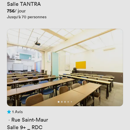
Salle TANTRA
Prix
756
/ jour
Jusqu'à 70 personnes
1 Avis
1 Avis
 · 
Rue Saint-Maur
Salle 9+ _ RDC