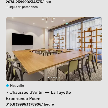
Prix
2074.239990234375
/ jour
Jusqu'à 12 personnes
Nouvelle
Pas encore d'avis
 · 
Chaussée d'Antin — La Fayette
Experience Room
Prix
315.8399963378906
/ heure