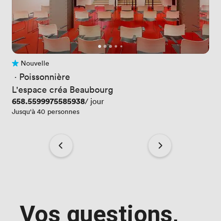
Nouvelle
Pas encore d'avis
 · 
Poissonnière
L'espace créa Beaubourg
Prix
658.5599975585938
/ jour
Jusqu'à 40 personnes
Vos questions,