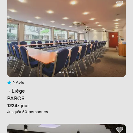
2 Avis
2 Avis
 · 
Liège
PAROS
Prix
1224
/ jour
Jusqu'à 50 personnes