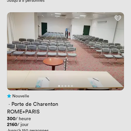
Jusqu'à 5 personnes
Nouvelle
Pas encore d'avis
 · 
Porte de Charenton
ROME+PARIS
Prix
300
/ heure
Prix
2160
/ jour
Jusqu'à 150 personnes