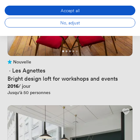
Accept all
No, adjust
Nouvelle
Pas encore d'avis
 · 
Les Agnettes
Bright design loft for workshops and events
Prix
2016
/ jour
Jusqu'à 50 personnes