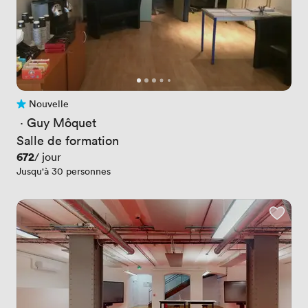
Nouvelle
Pas encore d'avis
 · 
Guy Môquet
Salle de formation
Prix
672
/ jour
Jusqu'à 30 personnes