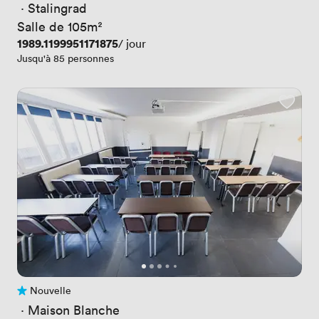
 · 
Stalingrad
Salle de 105m²
Prix
1989.1199951171875
/ jour
Jusqu'à 85 personnes
Nouvelle
Pas encore d'avis
 · 
Maison Blanche