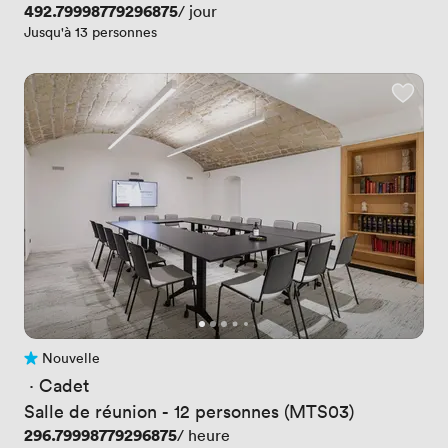
Prix
492.79998779296875
/ jour
Jusqu'à 13 personnes
Nouvelle
Pas encore d'avis
 · 
Cadet
Salle de réunion - 12 personnes (MTS03)
Prix
296.79998779296875
/ heure