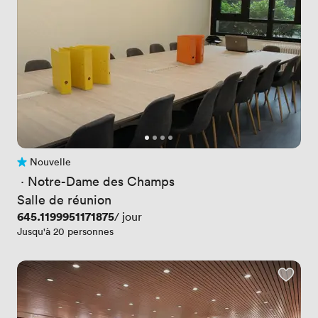
Nouvelle
Pas encore d'avis
 · 
Notre-Dame des Champs
Salle de réunion
Prix
645.1199951171875
/ jour
Jusqu'à 20 personnes