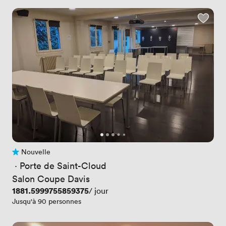
Nouvelle
Pas encore d'avis
 · 
Porte de Saint-Cloud
Salon Coupe Davis
Prix
1881.5999755859375
/ jour
Jusqu'à 90 personnes