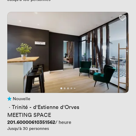
Nouvelle
Pas encore d'avis
 · 
Trinité - d'Estienne d'Orves
MEETING SPACE
Prix
201.60000610351562
/ heure
Jusqu'à 30 personnes