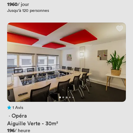
Prix
1960
/ jour
Jusqu'à 120 personnes
1 Avis
1 Avis
 · 
Opéra
Aiguille Verte - 30m²
Prix
196
/ heure