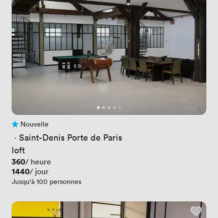
Nouvelle
Pas encore d'avis
 · 
Saint-Denis Porte de Paris
loft
Prix
360
/ heure
Prix
1440
/ jour
Jusqu'à 100 personnes