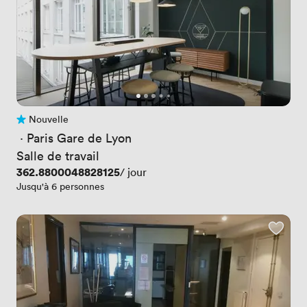
Nouvelle
Pas encore d'avis
 · 
Paris Gare de Lyon
Salle de travail
Prix
362.8800048828125
/ jour
Jusqu'à 6 personnes