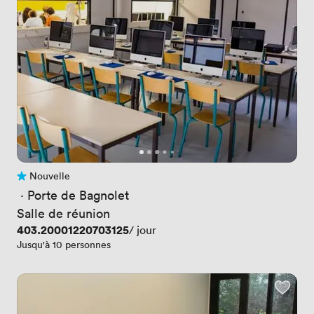
Nouvelle
Pas encore d'avis
 · 
Porte de Bagnolet
Salle de réunion
Prix
403.20001220703125
/ jour
Jusqu'à 10 personnes