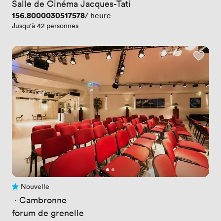
Salle de Cinéma Jacques-Tati
Prix
156.8000030517578
/ heure
Jusqu'à 42 personnes
Nouvelle
Pas encore d'avis
 · 
Cambronne
forum de grenelle