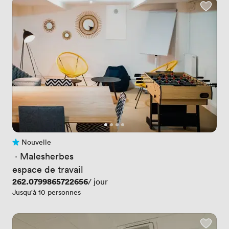
Nouvelle
Pas encore d'avis
 · 
Malesherbes
espace de travail
Prix
262.0799865722656
/ jour
Jusqu'à 10 personnes