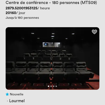
Centre de conférence - 180 personnes (MTS09)
Prix
2879.52001953125
/ heure
Prix
20160
/ jour
Jusqu'à 180 personnes
Nouvelle
Pas encore d'avis
 · 
Lourmel