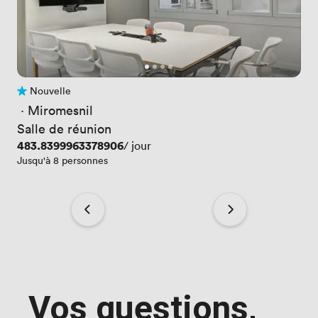
Nouvelle
Pas encore d'avis
 · 
Miromesnil
Salle de réunion
Prix
483.8399963378906
/ jour
Jusqu'à 8 personnes
Vos questions,