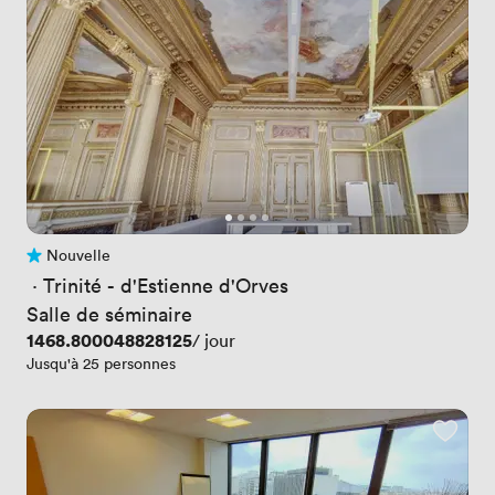
Nouvelle
Pas encore d'avis
 · 
Trinité - d'Estienne d'Orves
Salle de séminaire
Prix
1468.800048828125
/ jour
Jusqu'à 25 personnes