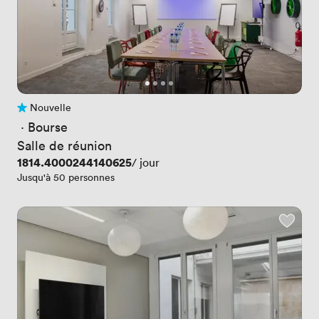
Nouvelle
Pas encore d'avis
 · 
Bourse
Salle de réunion
Prix
1814.4000244140625
/ jour
Jusqu'à 50 personnes