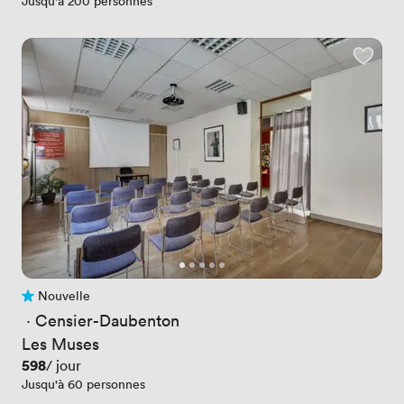
Jusqu'à 200 personnes
Nouvelle
Pas encore d'avis
 · 
Censier-Daubenton
Les Muses
Prix
598
/ jour
Jusqu'à 60 personnes