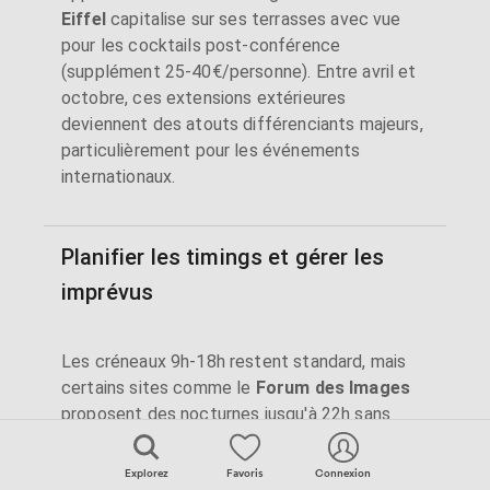
Eiffel
capitalise sur ses terrasses avec vue
pour les cocktails post-conférence
(supplément 25-40€/personne). Entre avril et
octobre, ces extensions extérieures
deviennent des atouts différenciants majeurs,
particulièrement pour les événements
internationaux.
Planifier les timings et gérer les
imprévus
Les créneaux 9h-18h restent standard, mais
certains sites comme le
Forum des Images
proposent des nocturnes jusqu'à 22h sans
surcoût. Les installations démarrent
généralement à 7h30 (majoration 25% avant
Explorez
Favoris
Connexion