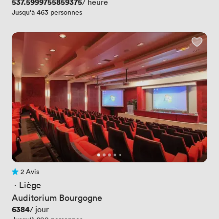
Prix
537.5999755859375
/ heure
Jusqu'à 463 personnes
2 Avis
2 Avis
 · 
Liège
Auditorium Bourgogne
Prix
6384
/ jour