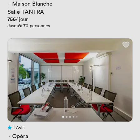
 · 
Maison Blanche
Salle TANTRA
Prix
756
/ jour
Jusqu'à 70 personnes
1 Avis
1 Avis
 · 
Opéra