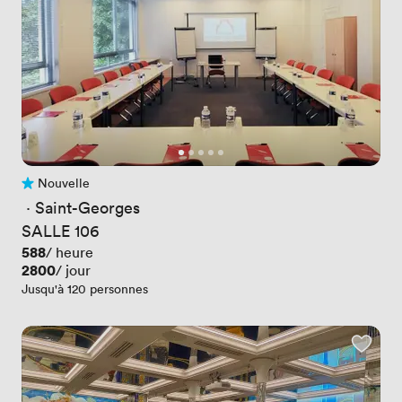
Nouvelle
Pas encore d'avis
 · 
Saint-Georges
SALLE 106
Prix
588
/ heure
Prix
2800
/ jour
Jusqu'à 120 personnes