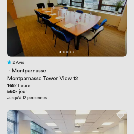
2 Avis
2 Avis
 · 
Montparnasse
Montparnasse Tower View 12
Prix
168
/ heure
Prix
560
/ jour
Jusqu'à 12 personnes