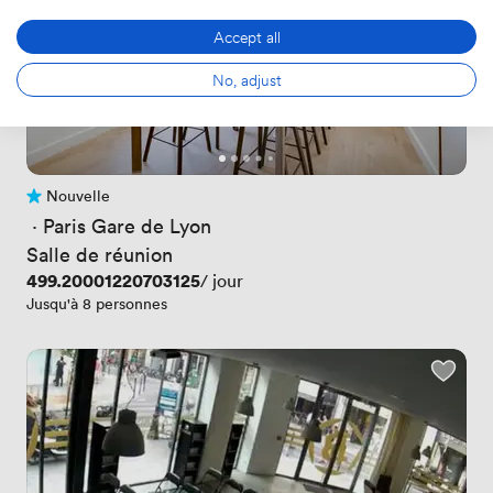
Accept all
No, adjust
Nouvelle
Pas encore d'avis
 · 
Paris Gare de Lyon
Salle de réunion
Prix
499.20001220703125
/ jour
Jusqu'à 8 personnes