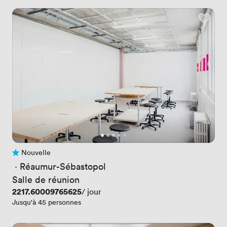
Nouvelle
Pas encore d'avis
 · 
Réaumur-Sébastopol
Salle de réunion
Prix
2217.60009765625
/ jour
Jusqu'à 45 personnes