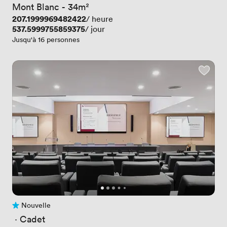
Mont Blanc - 34m²
Prix
207.1999969482422
/ heure
Prix
537.5999755859375
/ jour
Jusqu'à 16 personnes
Nouvelle
Pas encore d'avis
 · 
Cadet