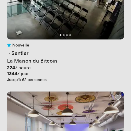
Nouvelle
Pas encore d'avis
 · 
Sentier
La Maison du Bitcoin
Prix
224
/ heure
Prix
1344
/ jour
Jusqu'à 62 personnes