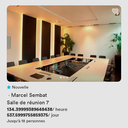
Nouvelle
Pas encore d'avis
 · 
Marcel Sembat
Salle de réunion 7
Prix
134.39999389648438
/ heure
Prix
537.5999755859375
/ jour
Jusqu'à 18 personnes