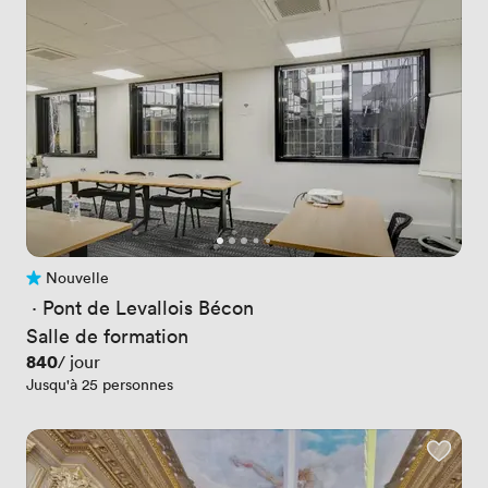
Nouvelle
Pas encore d'avis
 · 
Pont de Levallois Bécon
Salle de formation
Prix
840
/ jour
Jusqu'à 25 personnes