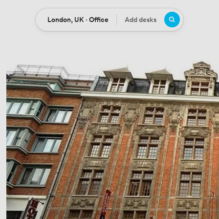
London, UK · Office
Add desks
Location
Desks