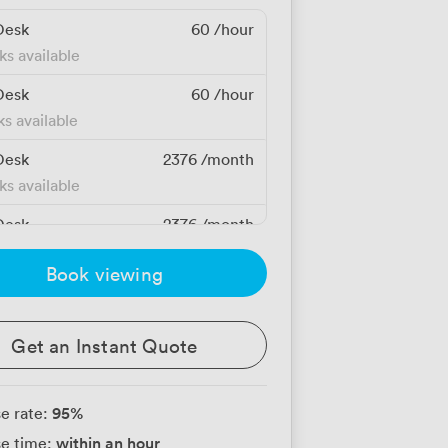
Desk
60
/hour
ks available
Desk
60
/hour
ks available
Desk
2376
/month
ks available
Desk
2376
/month
ks available
Book viewing
Get an Instant Quote
95
%
e rate:
within an hour
e time: