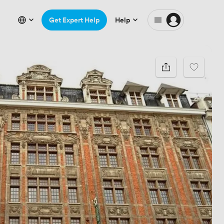
Get Expert Help
Help