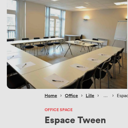
 › 
 › 
 › 
 › 
Home
Office
Lille
Espa
OFFICE SPACE
Espace Tween