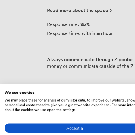
m², tous équipés de mobilier contemporai
Que vous ayez besoin d'un espace pour u
Read more about the space
mois, nous adaptons la durée de location
événements, nous disposons de huit sall
95
%
Response rate:
accueillir entre 4 et 100 personnes. Chaq
within an hour
Response time:
micros et de vidéoprojecteurs pour garantir
organisons régulièrement des séminaires
brainstormings, conférences et soirées d
Butterfly Traiteur nous permet de propo
Always communicate through Zipcube
·
pauses-café et déjeuners. Au rez-de-cha
money or communicate outside of the Zi
accueille pour prolonger vos discussions dan
entreprises recherchant une adresse pres
tout inclus renforce votre crédibilité pro
est particulièrement pratique : deux minut
Prices
We use cookies
minutes de Lille Europe, et plusieurs pa
We may place these for analysis of our visitor data, to improve our website, sho
Tanneurs et Zenpark. Nous accueillons également des afterworks, études de
personalised content and to give you a great website experience. For more info
marché, entretiens et cours privés dans 
about the cookies we use open the settings.
Hot Desk
historique dialogue harmonieusement a
From
2376
/month
Accept all