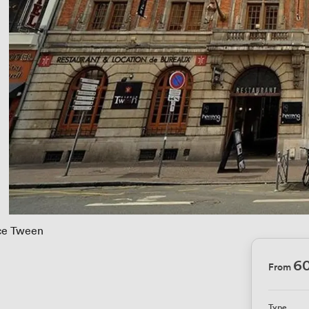
ce Tween
6
From
Type