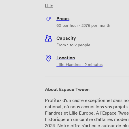
Lille
Prices
60
per hour
·
2376
per month
Capacity
From 1 to 2 people
Location
Lille Flandres · 2 minutes
About Espace Tween
Profitez d'un cadre exceptionnel dans no
national, où nous accueillons vos projets 
Flandres et Lille Europe. À l'Espace Twe
historique en un centre d'affaires moder
2024. Notre offre s'articule autour de plus de 20 bureaux privatifs, allant de 11 à 40