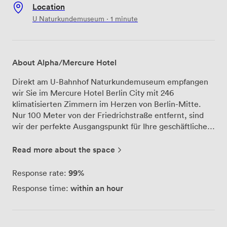
Location
U Naturkundemuseum · 1 minute
About Alpha/Mercure Hotel
Direkt am U-Bahnhof Naturkundemuseum empfangen
wir Sie im Mercure Hotel Berlin City mit 246
klimatisierten Zimmern im Herzen von Berlin-Mitte.
Nur 100 Meter von der Friedrichstraße entfernt, sind
wir der perfekte Ausgangspunkt für Ihre geschäftlichen
Termine oder privaten Feiern in der Hauptstadt. Unsere
sechs Tagungsräume bieten Platz für Veranstaltungen
Read more about the space
mit bis zu 150 Personen. Jeder Raum verfügt über
Tageslicht, moderne Veranstaltungstechnik und ist
99%
Response rate:
selbstverständlich klimatisiert sowie barrierefrei
within an hour
Response time:
zugänglich. Ob Konferenz, Workshop oder
Geburtstagsfeier – wir passen die Räume flexibel an
Ihre Bedürfnisse an. Nach Ihrer Veranstaltung lädt unser
Restaurant "RELAX - Food, Drinks & You" zum