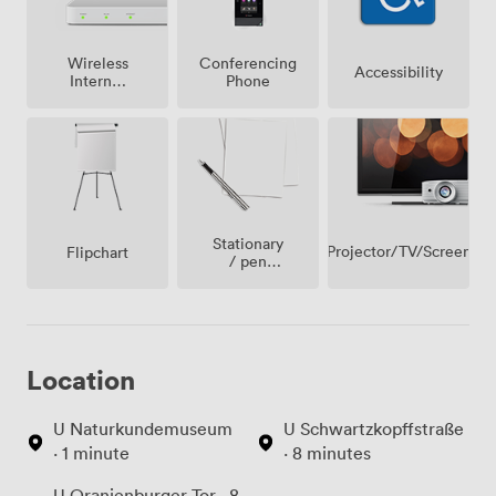
Wireless
Conferencing
Accessibility
Internet
Phone
Access
Stationary
Projector/TV/Screen
Flipchart
/ pen
paper
Location
U Naturkundemuseum
U Schwartzkopffstraße
· 1 minute
· 8 minutes
U Oranienburger Tor · 8