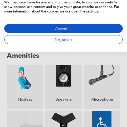
We may place these for analysis of our visitor data, to improve our website,
oder entspannte Stadterkundungen zwischen den
to 2 people
show personalised content and to give you a great website experience. For
Meetings.
more information about the cookies we use open the settings.
Choose
Accept all
No, adjust
Amenities
Hostess
Speakers
Microphone