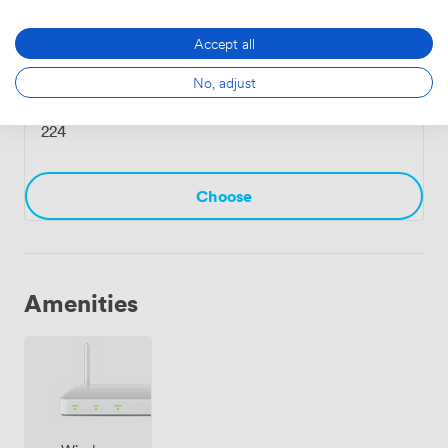
Choose
Accept all
No, adjust
Armstrong
·
From 15 to 80 people
224
Choose
Amenities