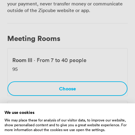
Ausstattung haben wir stets auf dem neuesten Stand,
your payment, never transfer money or communicate
und kostenloses WLAN ist in allen Räumen
outside of the Zipcube website or app.
selbstverständlich. Nach intensiven Arbeitssitzungen
können Sie und Ihre Gäste im Restaurant BLIXX in der
8. Etage bei interkontinentaler Küche entspannen – der
Blick auf das Rollfeld des Flughafens ist dabei inklusive.
Meeting Rooms
Das Restaurant lässt sich übrigens auch exklusiv für Ihre
Veranstaltung mit bis zu 110 Gästen buchen. Die
Straßenbahnhaltestelle Bremen Flughafen liegt
Room III
·
From 7 to 40 people
praktisch vor unserer Haustür, und zum Terminal sind es
nur wenige Schritte. Diese einzigartige Lage macht
95
unser Haus zur ersten Wahl für internationale Tagungen
und Konferenzen. Gleichzeitig nutzen viele
Unternehmen aus der Region unsere Räumlichkeiten
Choose
für Seminare, Präsentationen und Firmenevents. Auch
private Feiern und Hochzeiten richten wir gerne für Sie
aus. Hauseigene Parkplätze und unser Fitnessbereich
Linelburg
·
From 7 to 40 people
We use cookies
stehen unseren Veranstaltungsgästen ebenfalls zur
Verfügung.
We may place these for analysis of our visitor data, to improve our website,
95
show personalised content and to give you a great website experience. For
more information about the cookies we use open the settings.