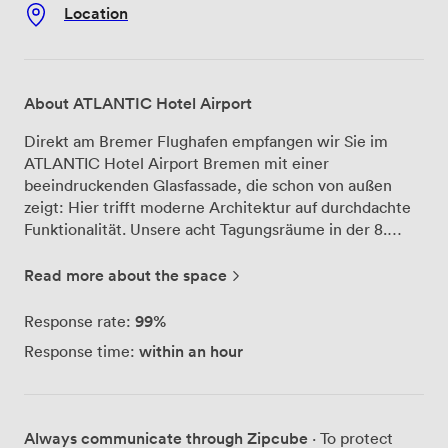
Location
About ATLANTIC Hotel Airport
Direkt am Bremer Flughafen empfangen wir Sie im
ATLANTIC Hotel Airport Bremen mit einer
beeindruckenden Glasfassade, die schon von außen
zeigt: Hier trifft moderne Architektur auf durchdachte
Funktionalität. Unsere acht Tagungsräume in der 8.
Etage bieten Ihnen nicht nur Platz für bis zu 250
Personen, sondern auch einen spektakulären Ausblick
Read more about the space
über Bremen. Besonders stolz sind wir auf unseren
Raum "Lilienthal" – mit eigenem Kamin und
99%
Response rate:
Panoramablick auf die Bremer Skyline schafft er eine
within an hour
Response time:
ganz besondere Atmosphäre für Ihre Veranstaltung. Für
vertrauliche Besprechungen im kleineren Kreis steht
Ihnen unser Boardroom in der 4. Etage zur Verfügung,
der bis zu 10 Personen Platz bietet. Die technische
Always communicate through Zipcube
· To protect