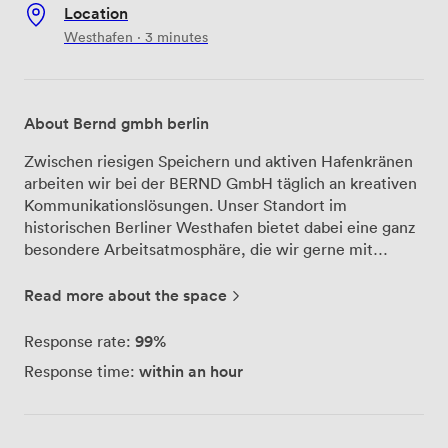
Location
Westhafen · 3 minutes
About Bernd gmbh berlin
Zwischen riesigen Speichern und aktiven Hafenkränen
arbeiten wir bei der BERND GmbH täglich an kreativen
Kommunikationslösungen. Unser Standort im
historischen Berliner Westhafen bietet dabei eine ganz
besondere Arbeitsatmosphäre, die wir gerne mit
unseren Kunden für ihre Meetings und Workshops
teilen. Der Blick aus unseren Räumen auf das
Read more about the space
geschäftige Hafenbecken und die imposanten
Verwaltungsgebäude schafft eine inspirierende
99%
Response rate:
Umgebung für produktive Zusammenarbeit. Die
within an hour
Response time:
industrielle Architektur des Westhafens verleiht jedem
Meeting einen besonderen Charakter – hier spürt man
die Berliner Geschichte und gleichzeitig den Puls der
modernen Stadt. Als Full-Service-