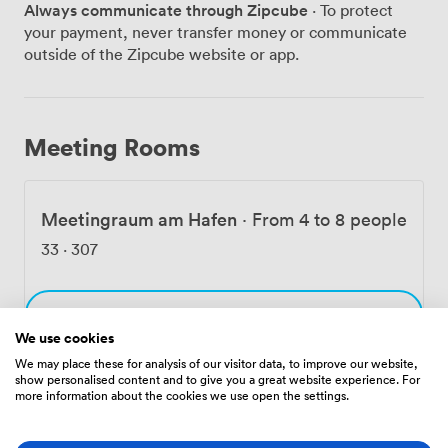
Always communicate through Zipcube
· To protect
Kommunikationsagentur nutzen wir diese
your payment, never transfer money or communicate
Räumlichkeiten selbst für Strategiesitzungen, Kreativ-
outside of the Zipcube website or app.
Workshops und Kundenpräsentationen. Unsere
Expertise reicht von Beratung & Strategie über
Campaigning bis hin zu Media-Produktion und
Performance-Marketing. Besonders in der Live-
Meeting Rooms
Kommunikation haben wir uns einen Namen gemacht –
von informativen Tagungen über
aufmerksamkeitsstarke Roadshows bis zu glamourösen
Meetingraum am Hafen
·
From 4 to 8 people
Galas. Praktisch ist unsere direkte Nachbarschaft zum
WECC Westhafen Event & Convention Center. Die
33
·
307
denkmalgeschützte Lagerhalle mit ihren zehn
vielseitigen Räumen und dem eigenen Schiffsanleger
erweitert unsere Möglichkeiten erheblich. So können
Choose
wir flexibel auf unterschiedliche Veranstaltungsgrößen
We use cookies
und -formate reagieren. Die Verkehrsanbindung macht
We may place these for analysis of our visitor data, to improve our website,
es unseren Gästen leicht: Die Ringbahn und
show personalised content and to give you a great website experience. For
Stadtautobahn sind schnell erreicht, die U-Bahn-
more information about the cookies we use open the settings.
Amenities
Stationen Westhafen, Birkenstraße und Amrumer
Straße liegen in der Nähe. Nachhaltigkeit ist uns