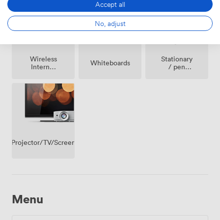
Accept all
wichtig – dafür wurden wir mit dem High-Performer-
Zertifikat ausgezeichnet, das ökologische, soziale und
No, adjust
ökonomische Kriterien berücksichtigt. Wir freuen uns
darauf, Sie in der Westhafenstraße 1 zu Ihrem nächsten
Meeting zu begrüßen.
Wireless
Stationary
Whiteboards
Internet
/ pen
Access
paper
Projector/TV/Screen
Menu