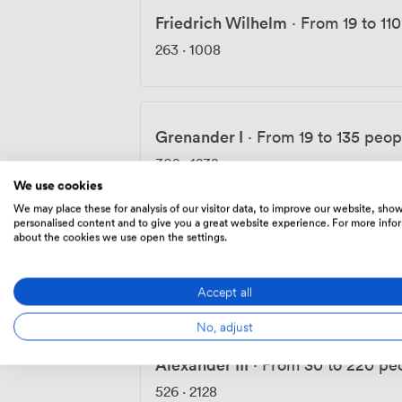
Friedrich Wilhelm
·
From 19 to 11
263
·
1008
Grenander I
·
From 19 to 135 peop
302
·
1232
We use cookies
We may place these for analysis of our visitor data, to improve our website, sho
personalised content and to give you a great website experience. For more info
about the cookies we use open the settings.
Alexander I
·
From 30 to 210 peop
448
·
1792
Accept all
No, adjust
Alexander III
·
From 30 to 220 pe
526
·
2128