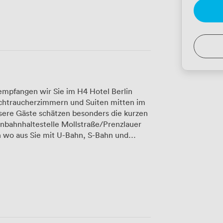
empfangen wir Sie im H4 Hotel Berlin
ichtraucherzimmern und Suiten mitten im
sere Gäste schätzen besonders die kurzen
bahnhaltestelle Mollstraße/Prenzlauer
n wo aus Sie mit U-Bahn, S-Bahn und
Für Ihre Tagungen und
ne Räume auf insgesamt 1.600
ne kleine Besprechung mit Kollegen
ühren oder eine große
 organisieren – unsere flexiblen
derungen an. Die technische Ausstattung
 unterstützen Sie dabei, dass Ihre
ibungslos abläuft. Nach getaner