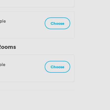
ple
Choose
 Rooms
ple
Choose