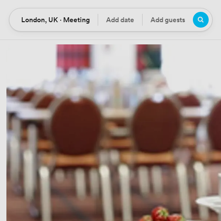
London, UK · Meeting
Add date
Add guests
Location
Date
Guests