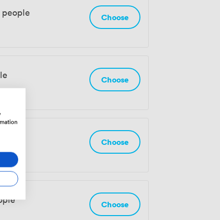
0 people
Choose
le
Choose
w
rmation
le
Choose
ople
Choose