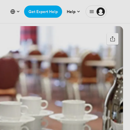
Get Expert Help
Help