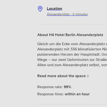
Location
Alexanderplatz · 5 minutes
About H4 Hotel Berlin Alexanderplatz
Gleich um die Ecke vom Alexanderplatz 
Alexanderplatz mit 336 klimatisierten N
pulsierenden Herzen der Hauptstadt. Un
Wege – nur zwei Gehminuten zur Straßen
Allee und zum Alexanderplatz selbst, vo
zahlreichen Buslinien die ganze Stadt erkunden können. 
Geschäftstreffen stehen Ihnen 14 moder
Read more about the space
Quadratmetern zur Verfügung. Ob Sie ei
planen, ein mehrtägiges Seminar durchf
99%
Response rate:
Produktpräsentation für bis zu 736 Gäste
within an hour
Response time:
Räumlichkeiten passen sich Ihren Anfor
und unser erfahrenes Veranstaltungsteam
Konferenz, Firmenschulung oder Ihr Workshop re