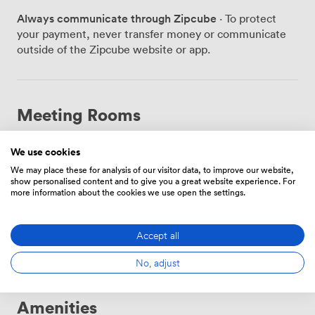
Zimmer unseres Hotels stehen auch Ihren
Always communicate through Zipcube
· To protect
Tagungsgästen zur Verfügung. Jedes verfügt über eine
your payment, never transfer money or communicate
Minibar, einen Wasserkocher und ein eigenes Bad -
outside of the Zipcube website or app.
praktisch, wenn Teilnehmer über Nacht bleiben.
Morgens stärken sich alle am Frühstücksbuffet, wo wir
Eierspeisen frisch nach Wunsch zubereiten. In den
Pausen nutzen viele Gäste unseren bayerischen
Meeting Rooms
Biergarten. Hier lassen sich Gespräche in lockerer
Atmosphäre fortsetzen oder neue Kontakte knüpfen.
Die Anbindung nach Frankfurt dauert nur wenige
We use cookies
Hesser
·
From 18 to 80 people
Minuten mit dem Auto - ideal für Teilnehmer aus der
We may place these for analysis of our visitor data, to improve our website,
Metropolregion. Kostenfreie Parkplätze stehen direkt
show personalised content and to give you a great website experience. For
224
more information about the cookies we use open the settings.
am Haus zur Verfügung, auch eine Ladestation für
Elektroautos haben wir installiert. Ob Firmenschulung,
Strategiemeeting oder Produktpräsentation - wir
Choose
Accept all
passen unsere Räume an Ihre Bedürfnisse an. Auch
Hochzeiten und Familienfeiern richten wir aus, wobei
No, adjust
die persönliche Note unseres Familienbetriebs
besonders geschätzt wird. Die ruhige Umgebung in
Amenities
Rödermark ermöglicht fokussiertes Arbeiten, während