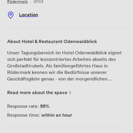
Rödermark
·
8703
Location
About Hotel & Restaurant Odenwaldblick
Unser Tagungsbereich im Hotel Odenwaldblick eignet
sich perfekt für konzentriertes Arbeiten abseits des
Großstadttrubels. Als familiengeführtes Haus in
Rödermark kennen wir die Bedürfnisse unserer
Geschäftsgäste genau - von der morgendlichen
Besprechung bis zum mehrtägigen Seminar. Zwei
flexible Tagungsräume bieten wir Ihnen, die jeweils bis
Read more about the space
zu 30 Personen fassen. Die technische Ausstattung
haben wir bewusst modern gehalten: Beamer,
99%
Response rate:
Flipcharts und schnelles WLAN gehören zur
within an hour
Response time:
Grundausstattung. Unsere Mitarbeiter unterstützen Sie
bei der Vorbereitung und bleiben während Ihrer
Veranstaltung ansprechbar. Die 25 klimatisierten