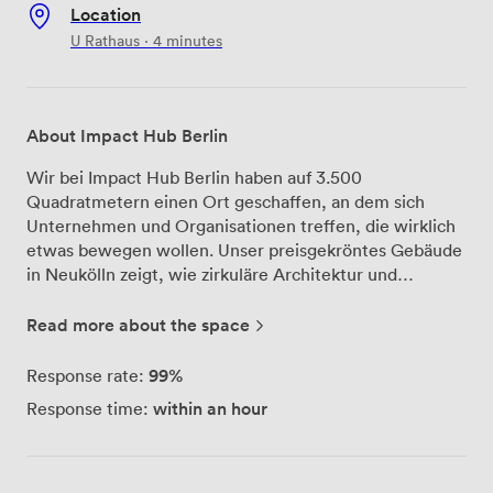
Location
U Rathaus · 4 minutes
About Impact Hub Berlin
Wir bei Impact Hub Berlin haben auf 3.500
Quadratmetern einen Ort geschaffen, an dem sich
Unternehmen und Organisationen treffen, die wirklich
etwas bewegen wollen. Unser preisgekröntes Gebäude
in Neukölln zeigt, wie zirkuläre Architektur und
nachhaltiges Design funktionieren – hier arbeiten
Menschen, die Kreislaufwirtschaft, Diversität und
Read more about the space
grüne Technologien nicht nur diskutieren, sondern
täglich umsetzen. Für Ihre Meetings bieten wir modular
99%
Response rate:
gestaltbare Räume, die sich flexibel an Ihre Bedürfnisse
within an hour
Response time:
anpassen lassen. Ob Sie einen Workshop für 10
Personen planen, eine Pressekonferenz organisieren
oder eine Produktvorstellung mit 50 Teilnehmern
durchführen – unsere Räumlichkeiten wachsen mit