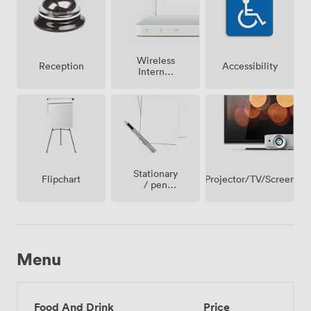
Wireless
Accessibility
Reception
Internet
Access
Stationary
Projector/TV/Screen
Flipchart
/ pen
paper
Menu
Food And Drink
Price