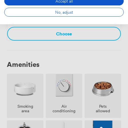
Accept all
Meetingroom 01
·
From 18 to 70 people
No, adjust
1064
Choose
Amenities
Smoking
Air
Pets
area
conditioning
allowed