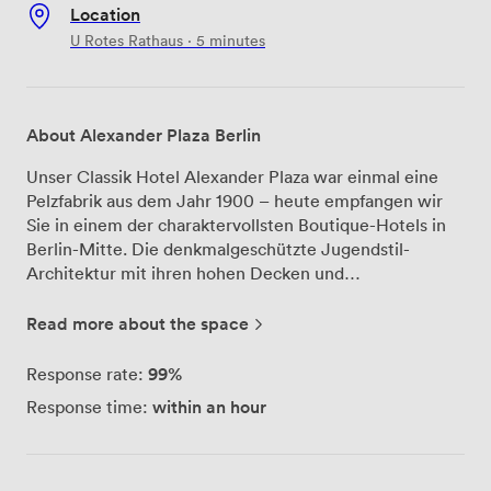
Location
U Rotes Rathaus · 5 minutes
About Alexander Plaza Berlin
Unser Classik Hotel Alexander Plaza war einmal eine
Pelzfabrik aus dem Jahr 1900 – heute empfangen wir
Sie in einem der charaktervollsten Boutique-Hotels in
Berlin-Mitte. Die denkmalgeschützte Jugendstil-
Architektur mit ihren hohen Decken und
Panoramafenstern schafft eine besondere
Arbeitsatmosphäre, die sich deutlich von gewöhnlichen
Read more about the space
Konferenzräumen abhebt. Für Ihre Meetings und
Tagungen stehen Ihnen mehrere flexible Räume zur
99%
Response rate:
Verfügung, die wir je nach Bedarf für bis zu 60
within an hour
Response time:
Personen einrichten können. Die moderne
Konferenztechnik ist selbstverständlich vorhanden,
aber was unsere Gäste besonders schätzen, ist das
natürliche Licht, das durch die großen Fenster in alle