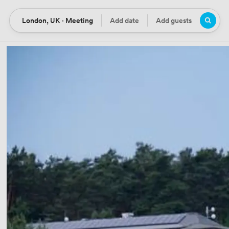
London, UK · Meeting
Add date
Add guests
Location
Date
Guests