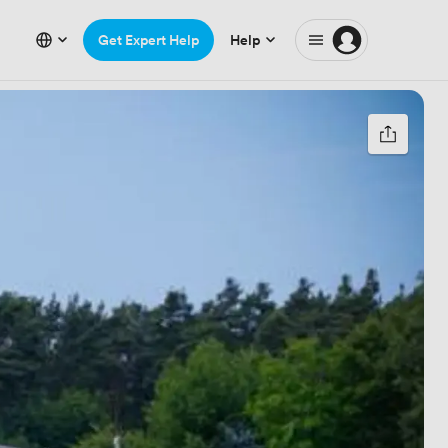
Get Expert Help
Help