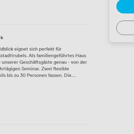
ck
lick eignet sich perfekt für
stadttrubels. Als familiengeführtes Haus
 unserer Geschäftsgäste genau - von der
Seminar. Zwei flexible
ls bis zu 30 Personen fassen. Die
st modern gehalten: Beamer, Flipcharts
usstattung. Unsere Mitarbeiter
nd bleiben während Ihrer Veranstaltung
ügt über eine Minibar, einen
ktisch, wenn Teilnehmer über Nacht
ühstücksbuffet, wo wir Eierspeisen frisch