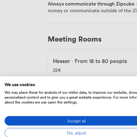
Biergarten. Hier lassen sich Gespräche i
Always communicate through Zipcube
·
neue Kontakte knüpfen. Die Anbindung n
money or communicate outside of the Zi
mit dem Auto - ideal für Teilnehmer aus
Parkplätze stehen direkt am Haus zur Ve
Elektroautos haben wir installiert. Ob Firmenschulung, Strategiemeeting oder
Produktpräsentation - wir passen unsere
Meeting Rooms
Hochzeiten und Familienfeiern richten w
Familienbetriebs besonders geschätzt w
ermöglicht fokussiertes Arbeiten, währen
Hesser
·
From 18 to 80 people
224
We use cookies
We may place these for analysis of our visitor data, to improve our website, sho
personalised content and to give you a great website experience. For more info
about the cookies we use open the settings.
Amenities
Accept all
No, adjust