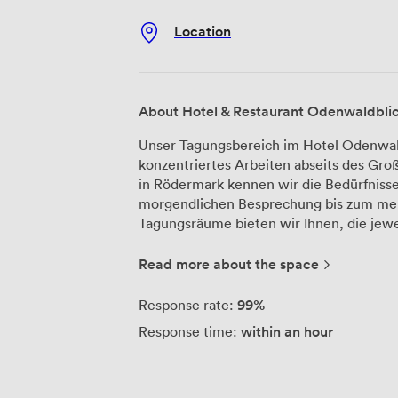
Location
About Hotel & Restaurant Odenwaldbli
Unser Tagungsbereich im Hotel Odenwaldb
konzentriertes Arbeiten abseits des Groß
in Rödermark kennen wir die Bedürfnisse
morgendlichen Besprechung bis zum mehrtägigen 
Tagungsräume bieten wir Ihnen, die jewei
technische Ausstattung haben wir bewus
und schnelles WLAN gehören zur Grunda
Read more about the space
unterstützen Sie bei der Vorbereitung u
ansprechbar. Die 25 klimatisierten Zimmer unseres Hotels stehen auch Ihren
99%
Response rate:
Tagungsgästen zur Verfügung. Jedes verf
within an hour
Response time:
Wasserkocher und ein eigenes Bad - pra
bleiben. Morgens stärken sich alle am Fr
nach Wunsch zubereiten. In den Pausen nutzen viele Gäste unseren bayerischen