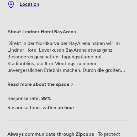
Location
About Lindner Hotel BayArena
Direkt in der Nordkurve der BayArena haben wir im
Lindner Hotel Leverkusen BayArena etwas ganz
Besonderes geschaffen: Tagungsräume mit
Stadionblick, die Ihre Meetings zu einem
unvergesslichen Erlebnis machen. Durch die großen
Fenster blicken Sie während Ihrer Konferenz direkt auf
den heiligen Rasen von Bayer 04 – ein Panorama, das
Read more about the space
Kreativität und neue Ideen förmlich beflügelt. Unsere
acht multifunktionalen Tagungsräume bieten Platz für
99%
Response rate:
bis zu 180 Personen und sind mit modernster
within an hour
Response time:
Präsentationstechnik ausgestattet. Ob Sie eine kleine
Strategiebesprechung mit zehn Kollegen planen oder
eine große Konferenz organisieren – wir passen die
Räume flexibel an Ihre Bedürfnisse an. Die technische
Always communicate through Zipcube
· To protect