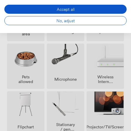
Umsetzung eurer Ideen.
Accept all
No, adjust
Smoking
Speakers
Cleaning
area
Pets
Wireless
Microphone
allowed
Internet
Access
Stationary
Projector/TV/Screen
Flipchart
/ pen