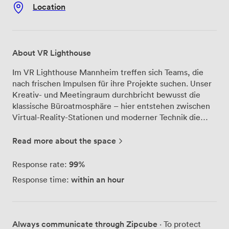
Location
About VR Lighthouse
Im VR Lighthouse Mannheim treffen sich Teams, die
nach frischen Impulsen für ihre Projekte suchen. Unser
Kreativ- und Meetingraum durchbricht bewusst die
klassische Büroatmosphäre – hier entstehen zwischen
Virtual-Reality-Stationen und moderner Technik die
Ideen von morgen. Wir haben den Raum speziell für
unkonventionelle Meetings konzipiert. Sechs voll
Read more about the space
ausgestattete VR-Stationen mit HTC Vive Pro und
leistungsstarken Gaming-PCs stehen direkt im Raum
99%
Response rate:
bereit. Diese nutzen unsere Gäste nicht nur für kreative
within an hour
Response time:
Pausen, sondern auch gezielt für Visualisierungen ihrer
Projekte – besonders beliebt ist dabei Google Tilt Brush
für 3D-Präsentationen. Der fest installierte Beamer und
die Lautsprecheranlage funktionieren nach dem Plug-
Always communicate through Zipcube
· To protect