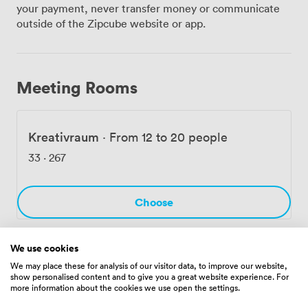
and-Play-Prinzip – einfach Laptop anschließen und
your payment, never transfer money or communicate
loslegen. Unser leistungsstarkes WLAN steht allen
outside of the Zipcube website or app.
Teilnehmern kostenfrei zur Verfügung. Bei Bedarf
organisieren wir Flipcharts, Moderationskoffer und
weitere Arbeitsmaterialien dazu. Nach intensiven
Arbeitsphasen bietet unser gemütlicher Lounge-
Meeting Rooms
Bereich die perfekte Abwechslung. Hier können Teams
bei einer PS4-Runde abschalten oder sich bei
Getränken austauschen. Für größere Veranstaltungen
Kreativraum
·
From 12 to 20 people
haben wir zusätzliche Räume zwischen 50 und 120
Quadratmetern verfügbar. Besonders Firmen schätzen
33
·
267
unsere maßgeschneiderten Teambuilding-Programme.
Dabei nutzen wir die gesamte Bandbreite unserer VR-
Bibliothek: von strategischen Escape Rooms über
Choose
kooperative Abenteuer bis zu sportlichen Wettkämpfen.
Die Spiele eignen sich für Teilnehmer ab 10 Jahren und
fördern spielerisch Kommunikation und
We use cookies
Zusammenarbeit im Team. Ob Strategiemeeting mit
We may place these for analysis of our visitor data, to improve our website,
Amenities
VR-Visualisierung, kreative Brainstorming-Session oder
show personalised content and to give you a great website experience. For
teamstärkender Workshop – wir kümmern uns um die
more information about the cookies we use open the settings.
technische Einweisung und unterstützen bei der